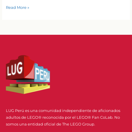
LEGO
Read More »
Speed
Champions
77263
BMW
M3
(E30)
celebra
el
40
aniversario
del
M3
E30
LUG Perú es una comunidad independiente de aficionados
adultos de LEGO® reconocida por el LEGO® Fan CoLab. No
somos una entidad oficial de The LEGO Group.