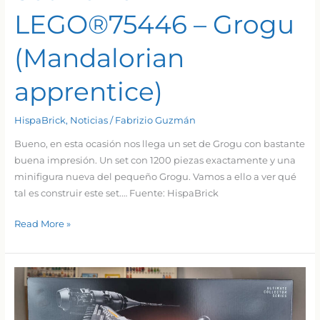
LEGO®75446 – Grogu
(Mandalorian
apprentice)
HispaBrick
,
Noticias
/
Fabrizio Guzmán
Bueno, en esta ocasión nos llega un set de Grogu con bastante
buena impresión. Un set con 1200 piezas exactamente y una
minifigura nueva del pequeño Grogu. Vamos a ello a ver qué
tal es construir este set.… Fuente: HispaBrick
Set
Read More »
Review
➟
LEGO®75446
–
Grogu