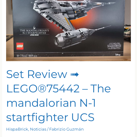
(Mandalorian
apprentice)
Set Review ➟
LEGO®75442 – The
mandalorian N-1
startfighter UCS
HispaBrick
,
Noticias
/
Fabrizio Guzmán