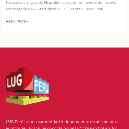
Nuestros amigos de HispaBrick hacen un review del nuevo
Mandalorian N-1 Starfighter UCS Fuente: HispaBrick
Set
Read More »
Review
➟
LEGO®75442
–
The
mandalorian
N-
1
startfighter
UCS
LUG Perú es una comunidad independiente de aficionados
adultos de LEGO® reconocida por el LEGO® Fan CoLab. No