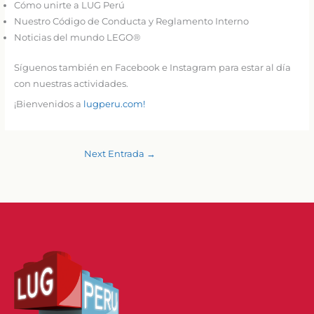
Cómo unirte a LUG Perú
Nuestro Código de Conducta y Reglamento Interno
Noticias del mundo LEGO®
Síguenos también en Facebook e Instagram para estar al día
con nuestras actividades.
¡Bienvenidos a
lugperu.com!
Next Entrada
→