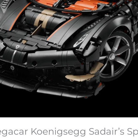
acar Koenigsegg Sadair’s Sp