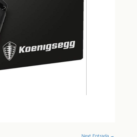
Next Entrada
→