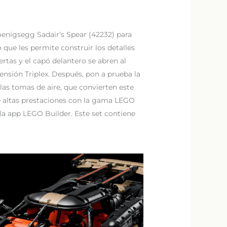
enigsegg Sadair’s Spear (42232) para
 que les permite construir los detalles
rtas y el capó delantero se abren al
ensión Triplex. Después, pon a prueba la
las tomas de aire, que convierten este
de altas prestaciones con la gama LEGO
a app LEGO Builder. Este set contiene