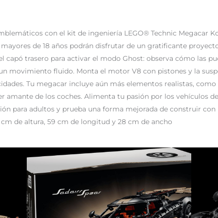
mblemáticos con el kit de ingeniería LEGO® Technic Megacar Ko
s mayores de 18 años podrán disfrutar de un gratificante proyecto
l capó trasero para activar el modo Ghost: observa cómo las pue
 un movimiento fluido. Monta el motor V8 con pistones y la susp
ocidades. Tu megacar incluye aún más elementos realistas, como 
uier amante de los coches. Alimenta tu pasión por los vehículos 
ón para adultos y prueba una forma mejorada de construir con l
cm de altura, 59 cm de longitud y 28 cm de ancho