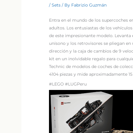
/
Sets
/ By
Fabrizio Guzmán
Entra en el mundo de los supercoches e
adultos. Los entusiastas de los vehículo
de este impresionante modelo. Levanta e
unísono y los retrovisores se pliegan en
dirección y la caja de cambios de 9 vel
kit en un inolvidable regalo para cualq
Technic de modelos de coches de colecci
4104 piezas y mide aproximadamente 15 
#LEGO #LUGPeru