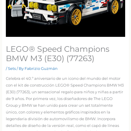
LEGO® Speed Champions
BMW M3 (E30) (77263)
/
Sets
/ By
Fabrizio Guzmán
Celebra el 40.º aniversario de un icono del mundo del motor
con el kit de construcción LEGO® Speed Champions BMW M3
(E30) (77263), un sensacional regalo para niños y niñas a partir
de 9 años. Por primera vez, los diseñadores de The LEGO
Group y BMW se han unido para crear un set totalmente
único, con colores y elementos gráficos inspirados en la
legendaria división de automovilismo de BMW. Incorpora
detalles de diseño de la versión real, como el capó de líneas