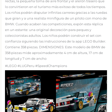
rectas, la pequeña toma de aire frontal y el alerón trasero que
lo convirtieron en el turismo más exitoso de todos los tiempos.
Los niños podrán disputar infinitas carreras gracias a las ruedas
que giran y a una realista minifigura de un piloto con mono de
BMW. Cuando acaben las competiciones, expón esta réplica
en un estante: una original decoración para peques y
coleccionistas adultos. Los niños podrán construir el set con
confianza siguiendo las instrucciones de la app LEGO Builder.
Contiene 358 piezas. DIMENSIONES: Este modelo de BMW de
358 piezas mide aproximadamente 4 cm de altura, 17 cm de
longitud y 7 cm de ancho
#LEGO #LUGPeru #SpeedChampions