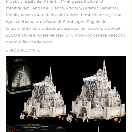
Pippin, y la sala del Palantir. Minifiguras: Incluye 10
minifiguras: Gandalf el Blanco, Aragorn, Faramir, Denethor,
Pippin, Arwen y 4 soldados de Gondor. También incluye una
figura del caballo de Gandalf, Sombragrís. Regalo de
lanzamiento: Como obsequio especial por la compra del set,
LEGO incluye el ariete de asedio «Grond» con cabeza de lobo y
dos minifiguras de orcos.
#LEGO #LUGPeru