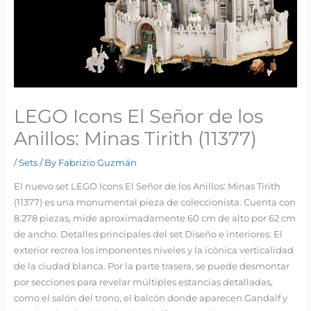
LEGO Icons El Señor de los
Anillos: Minas Tirith (11377)
/
Sets
/ By
Fabrizio Guzmán
El nuevo set LEGO Icons El Señor de los Anillos: Minas Tirith
(11377) es una monumental pieza de coleccionista. Cuenta con
8.278 piezas, mide aproximadamente 60 cm de alto por 62 cm
de ancho. Detalles principales del set Diseño e interiores: El
exterior recrea los imponentes niveles y la icónica verticalidad
de la ciudad blanca. Por la parte trasera, se puede desmontar
por secciones para revelar múltiples estancias detalladas,
como el salón del trono, el balcón donde aparecen Gandalf y