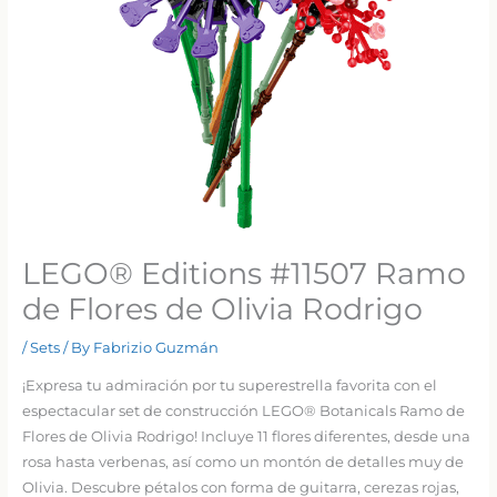
LEGO® Editions #11507 Ramo
de Flores de Olivia Rodrigo
/
Sets
/ By
Fabrizio Guzmán
¡Expresa tu admiración por tu superestrella favorita con el
espectacular set de construcción LEGO® Botanicals Ramo de
Flores de Olivia Rodrigo! Incluye 11 flores diferentes, desde una
rosa hasta verbenas, así como un montón de detalles muy de
Olivia. Descubre pétalos con forma de guitarra, cerezas rojas,