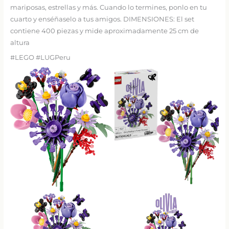
mariposas, estrellas y más. Cuando lo termines, ponlo en tu
cuarto y enséñaselo a tus amigos. DIMENSIONES: El set
contiene 400 piezas y mide aproximadamente 25 cm de
altura
#LEGO #LUGPeru