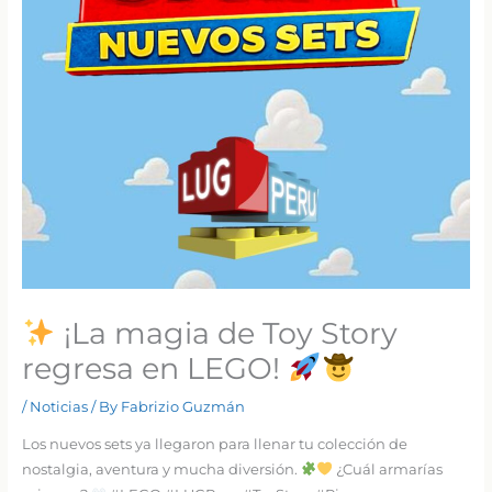
¡La magia de Toy Story
regresa en LEGO!
/
Noticias
/ By
Fabrizio Guzmán
Los nuevos sets ya llegaron para llenar tu colección de
nostalgia, aventura y mucha diversión.
¿Cuál armarías