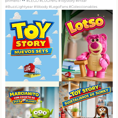
primero?
#LEGO #LUGPeru #ToyStory #Pixar
#BuzzLightyear #Woody #LegoFans #Coleccionables